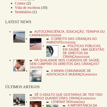
Contos
(2)
Vida de escritora
(10)
Seminários
(1)
LATEST NEWS
AUTOCONSCIÊNCIA, EDUCAÇÃO, TERAPIA OU
CAMINHADA
07/03/2026
O DIREITO DAS CRIANÇAS AO
AMBIENTE
07/03/2026
POLÍTICAS PÚBLICAS
EM SAÚDE: UMA QUESTÃO
DE DIREITOS DA
CRIANÇA
05/02/2026
HÁ QUALIDADE NOS CUIDADOS DE SAÚDE,
SEM CUMPRIR OS DIREITOS DAS CRIANÇAS?
13/01/2026
A MINHA COMUNIDADE DE
ADVOCACIA E MUDANÇA
19/06/2024
ÚLTIMOS ARTIGOS
SÊ O ADULTO QUE GOSTARIAS DE TER TIDO
CONTIGO QUANDO ERAS CRIANÇA
10/06/2024
L’ENFANT ROI
03/06/2024
A IMPORTÂNCIA DA