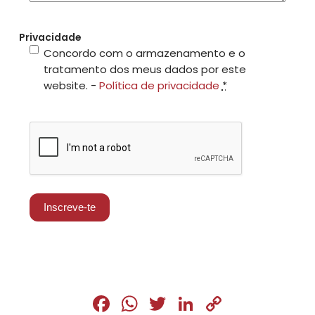
Privacidade
Concordo com o armazenamento e o
tratamento dos meus dados por este
website. -
Política de privacidade
*
CAPTCHA
Inscreve-te
Fa
W
T
Li
C