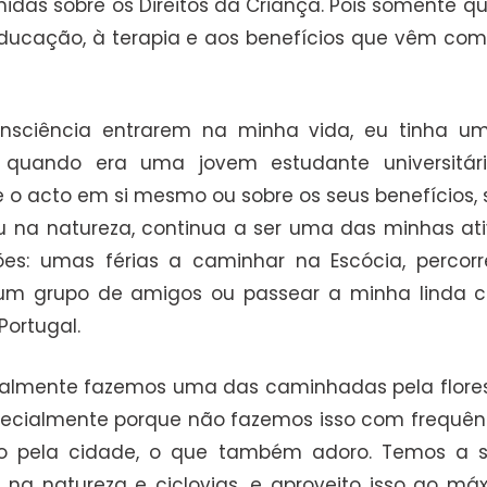
das sobre os Direitos da Criança. Pois somente
ucação, à terapia e aos benefícios que vêm com e
nsciência entrarem na minha vida, eu tinha 
 quando era uma jovem estudante universitári
re o acto em si mesmo ou sobre os seus benefícios
 na natureza, continua a ser uma das minhas ati
es: umas férias a caminhar na Escócia, percor
 grupo de amigos ou passear a minha linda cad
Portugal.
lmente fazemos uma das caminhadas pela flores
pecialmente porque não fazemos isso com frequên
 pela cidade, o que também adoro. Temos a sor
s na natureza e ciclovias, e aproveito isso ao má