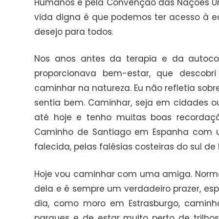
Humanos e pela Convenção das Nações Uni
vida digna é que podemos ter acesso à ed
desejo para todos.
Nos anos antes da terapia e da autoco
proporcionava bem-estar, que descobri
caminhar na natureza. Eu não refletia sob
sentia bem. Caminhar, seja em cidades ou
até hoje e tenho muitas boas recordaçõ
Caminho de Santiago em Espanha com um
falecida, pelas falésias costeiras do sul de 
Hoje vou caminhar com uma amiga. Norma
dela e é sempre um verdadeiro prazer, es
dia, como moro em Estrasburgo, caminho
parques e de estar muito perto de trilho