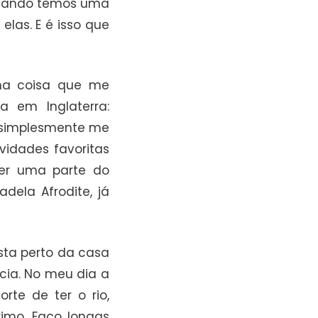
 quando temos uma
las. E é isso que
uma coisa que me
a em Inglaterra:
, simplesmente me
vidades favoritas
rer uma parte do
ela Afrodite, já
ta perto da casa
cia. No meu dia a
te de ter o rio,
ximo. Faço longas