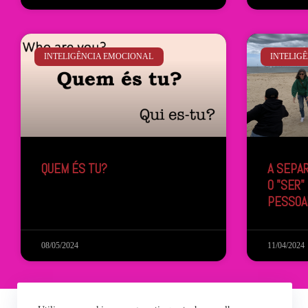
INTELIGÊNCIA EMOCIONAL
INTELIG
QUEM ÉS TU?
A SEPAR
O "SER"
PESSOA
08/05/2024
11/04/2024