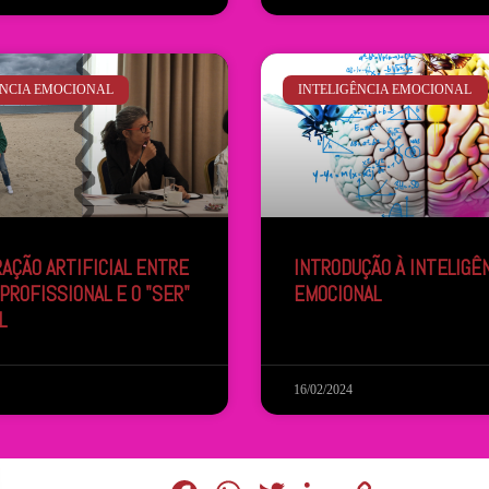
ÊNCIA EMOCIONAL
INTELIGÊNCIA EMOCIONAL
AÇÃO ARTIFICIAL ENTRE
INTRODUÇÃO À INTELIGÊ
 PROFISSIONAL E O "SER"
EMOCIONAL
L
16/02/2024