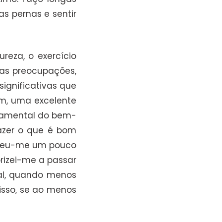
s pernas e sentir
reza, o exercício
as preocupações,
ignificativas que
m, uma excelente
ndamental do bem-
fazer o que é bom
receu-me um pouco
orizei-me a passar
nal, quando menos
isso, se ao menos