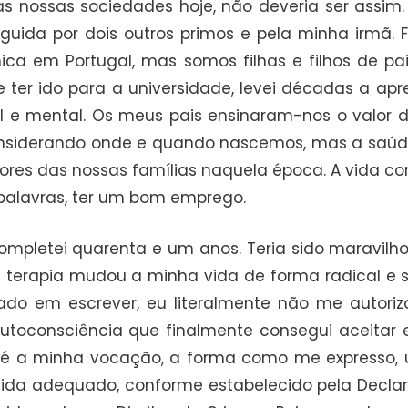
 nossas sociedades hoje, não deveria ser assim. 
seguida por dois outros primos e pela minha irmã.
a em Portugal, mas somos filhas e filhos de pai
 ter ido para a universidade, levei décadas a apr
e mental. Os meus pais ensinaram-nos o valor d
 considerando onde e quando nascemos, mas a saú
ores das nossas famílias naquela época. A vida co
 palavras, ter um bom emprego.
ompletei quarenta e um anos. Teria sido maravil
 terapia mudou a minha vida de forma radical e so
o em escrever, eu literalmente não me autoriza
autoconsciência que finalmente consegui aceitar 
a é a minha vocação, a forma como me expresso, u
ida adequado, conforme estabelecido pela Declar