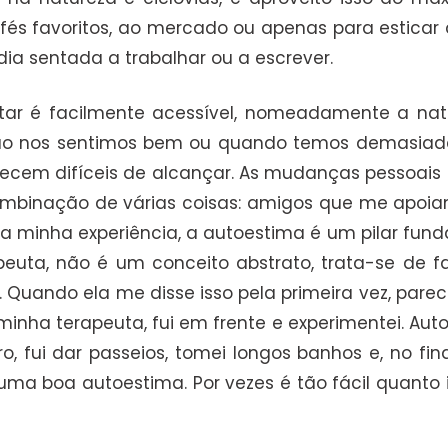
és favoritos, ao mercado ou apenas para esticar a
a sentada a trabalhar ou a escrever.
tar é facilmente acessível, nomeadamente a natu
não nos sentimos bem ou quando temos demasiad
ecem difíceis de alcançar. As mudanças pessoais s
ombinação de várias coisas: amigos que me apoia
ela minha experiência, a autoestima é um pilar fu
euta, não é um conceito abstrato, trata-se de 
. Quando ela me disse isso pela primeira vez, pa
minha terapeuta, fui em frente e experimentei. Aut
o, fui dar passeios, tomei longos banhos e, no fi
uma boa autoestima. Por vezes é tão fácil quanto 