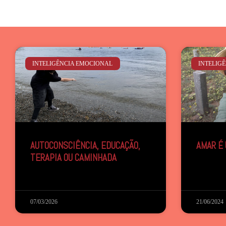
INTELIGÊNCIA EMOCIONAL
INTELIG
AUTOCONSCIÊNCIA, EDUCAÇÃO,
AMAR É
TERAPIA OU CAMINHADA
07/03/2026
21/06/2024