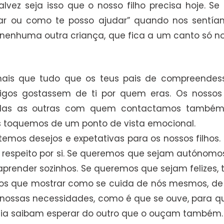
vez seja isso que o nosso filho precisa hoje. S
r ou como te posso ajudar” quando nos sentíamo
nenhuma outra criança, que fica a um canto só n
mais que tudo que os teus pais de compreendes
gos gostassem de ti por quem eras. Os nossos f
 todas as outras com quem contactamos també
 toquemos de um ponto de vista emocional.
mos desejos e expetativas para os nossos filhos
o respeito por si. Se queremos que sejam autónomos
aprender sozinhos. Se queremos que sejam felizes,
emos que mostrar como se cuida de nós mesmos, d
s nossas necessidades, como é que se ouve, para 
 dia saibam esperar do outro que o ouçam também.