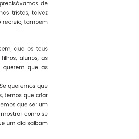
e precisávamos de
s tristes, talvez
o recreio, também
sem, que os teus
ilhos, alunos, as
m querem que as
. Se queremos que
, temos que criar
 temos que ser um
e mostrar como se
que um dia saibam