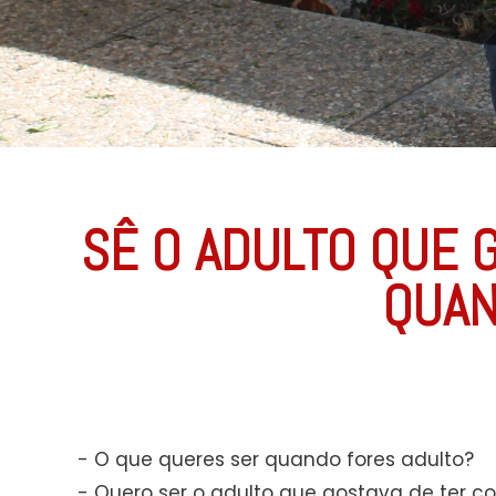
SÊ O ADULTO QUE 
QUAN
- O que queres ser quando fores adulto?
- Quero ser o adulto que gostava de ter c