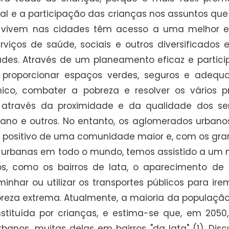
cial e a participação das crianças nos assuntos q
ue vivem nas cidades têm acesso a uma melhor 
viços de saúde, sociais e outros diversificados 
es. Através de um planeamento eficaz e particip
proporcionar espaços verdes, seguros e adequ
mico, combater a pobreza e resolver os vários 
través da proximidade e da qualidade dos serv
no e outros. No entanto, os aglomerados urbanos
do positivo de uma comunidade maior e, com os g
s urbanas em todo o mundo, temos assistido a um
s, como os bairros de lata, o aparecimento de
nhar ou utilizar os transportes públicos para ire
obreza extrema. Atualmente, a maioria da populaçã
stituída por crianças, e estima-se que, em 205
nos, muitas delas em bairros "da lata" (1). Discut