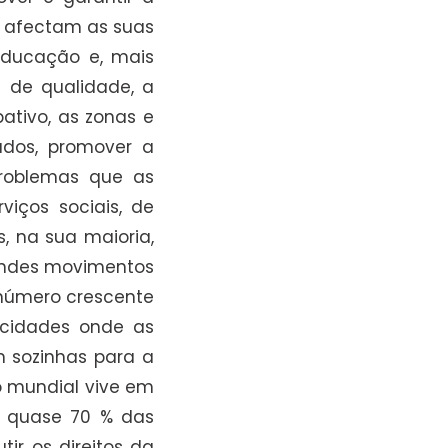
ue afectam as suas
educação e, mais
e de qualidade, a
ativo, as zonas e
ados, promover a
problemas que as
iços sociais, de
, na sua maioria,
randes movimentos
 número crescente
 cidades onde as
m sozinhas para a
o mundial vive em
0, quase 70 % das
ir os direitos da