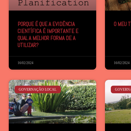
PORQUE É QUE A EVIDÊNCIA
O MEU 
CIENTÍFICA É IMPORTANTE E
QUAL A MELHOR FORMA DE A
UTILIZAR?
16/02/2024
16/02/2024
GOVERNAÇÃO LOCAL
GOVERN