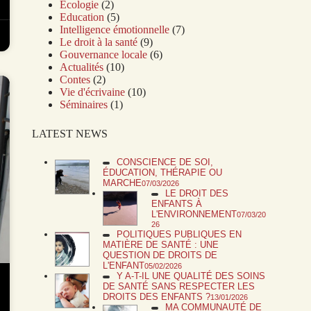
Écologie
(2)
Education
(5)
Intelligence émotionnelle
(7)
Le droit à la santé
(9)
Gouvernance locale
(6)
Actualités
(10)
Contes
(2)
Vie d'écrivaine
(10)
Séminaires
(1)
LATEST NEWS
CONSCIENCE DE SOI,
ÉDUCATION, THÉRAPIE OU
MARCHE
07/03/2026
LE DROIT DES
ENFANTS À
L'ENVIRONNEMENT
07/03/20
26
POLITIQUES PUBLIQUES EN
MATIÈRE DE SANTÉ : UNE
QUESTION DE DROITS DE
L'ENFANT
05/02/2026
Y A-T-IL UNE QUALITÉ DES SOINS
DE SANTÉ SANS RESPECTER LES
DROITS DES ENFANTS ?
13/01/2026
MA COMMUNAUTÉ DE