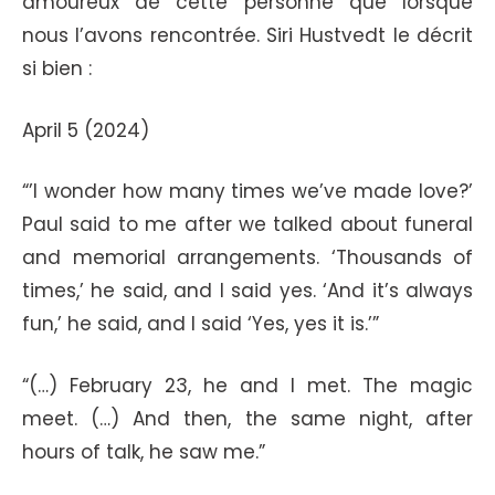
amoureux de cette personne que lorsque
nous l’avons rencontrée. Siri Hustvedt le décrit
si bien :
April 5 (2024)
“’I wonder how many times we’ve made love?’
Paul said to me after we talked about funeral
and memorial arrangements. ‘Thousands of
times,’ he said, and I said yes. ‘And it’s always
fun,’ he said, and I said ‘Yes, yes it is.’”
“(…) February 23, he and I met. The magic
meet. (…) And then, the same night, after
hours of talk, he saw me.”