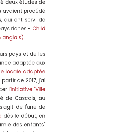
aré deux études de
ys avaient procédé
, qui ont servi de
pays riches -
Child
n anglais)
.
urs pays et de les
nance adaptée aux
e locale adaptée
artir de 2017, j'ai
ncer
l'initiative "Ville
té de Cascais, au
s'agit de l'une de
e
dès le début, en
 amie des enfants"