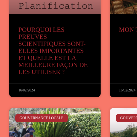
POURQUOI LES
MON 
PREUVES
SCIENTIFIQUES SONT-
ELLES IMPORTANTES
ET QUELLE EST LA
MEILLEURE FAÇON DE
LES UTILISER ?
16/02/2024
16/02/2024
GOUVERNANCE LOCALE
GOUVER