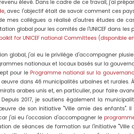
evenu élevé. Dans le cadre de ce travail, j'ai prép
de
, avec l'objectif était de savoir comment ces pa
e de mes collègues a réalisé d'autres études de cas
ation global pour les comités de l'UNICEF dans les 
Toolkit for UNICEF national Committees (disponible e
on global, j'ai eu le privilège d'accompagner plusie
rogrammes nationaux et locaux basés sur la gouver
cept pour le
Programme national sur la gouvernanc
 œuvre dans 46 municipalités urbaines et rurales. À p
rats arabes unis et, en particulier, pour faire ava
. Depuis 2017, je soutiens également la municipali
œuvre de son initiative "Ville amie des enfants". Il 
 car j'ai eu l'occasion d'accompagner le
programm
ion de séances de formation sur l'initiative "Ville