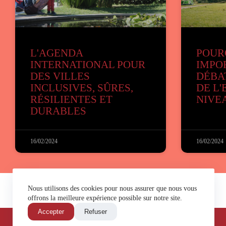
L'AGENDA
POURQ
INTERNATIONAL POUR
IMPO
DES VILLES
DÉBA
INCLUSIVES, SÛRES,
DE L'
RÉSILIENTES ET
NIVE
DURABLES
16/02/2024
16/02/2024
Nous utilisons des cookies pour nous assurer que nous vous
offrons la meilleure expérience possible sur notre site.
Accepter
Refuser